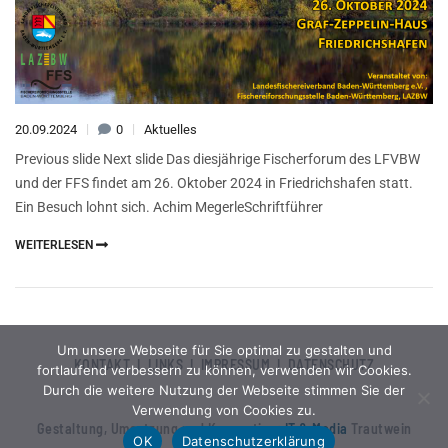
20.09.2024
0
Aktuelles
Previous slide Next slide Das diesjährige Fischerforum des LFVBW
und der FFS findet am 26. Oktober 2024 in Friedrichshafen statt.
Ein Besuch lohnt sich. Achim MegerleSchriftführer
WEITERLESEN
Um unsere Webseite für Sie optimal zu gestalten und
KONTAKT
I
LINKS
I
IMPRESSUM
I
DATENSCHUTZ
fortlaufend verbessern zu können, verwenden wir Cookies.
Durch die weitere Nutzung der Webseite stimmen Sie der
Verwendung von Cookies zu.
Gestaltung, Umsetzung und Konzeption:
IT & Media
Trautwein
OK
Datenschutzerklärung