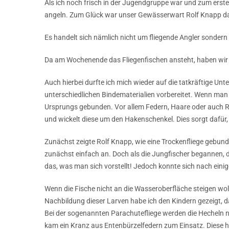
Als ich noch frisch in der Jugendgruppe war und zum ersten
angeln. Zum Glück war unser Gewässerwart Rolf Knapp da,
Es handelt sich nämlich nicht um fliegende Angler sondern
Da am Wochenende das Fliegenfischen ansteht, haben wir u
Auch hierbei durfte ich mich wieder auf die tatkräftige Un
unterschiedlichen Bindematerialien vorbereitet. Wenn man e
Ursprungs gebunden. Vor allem Federn, Haare oder auch R
und wickelt diese um den Hakenschenkel. Dies sorgt dafür
Zunächst zeigte Rolf Knapp, wie eine Trockenfliege gebun
zunächst einfach an. Doch als die Jungfischer begannen, d
das, was man sich vorstellt! Jedoch konnte sich nach einige
Wenn die Fische nicht an die Wasseroberfläche steigen wol
Nachbildung dieser Larven habe ich den Kindern gezeigt, da
Bei der sogenannten Parachutefliege werden die Hecheln 
kam ein Kranz aus Entenbürzelfedern zum Einsatz. Diese 