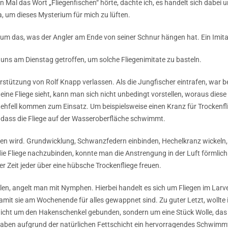
 Mal das Wort „Fliegenfischen“ hörte, dachte ich, es handelt sich dabei 
 um dieses Mysterium für mich zu lüften.
 um das, was der Angler am Ende von seiner Schnur hängen hat. Ein Imitat
ns am Dienstag getroffen, um solche Fliegenimitate zu basteln.
terstützung von Rolf Knapp verlassen. Als die Jungfischer eintrafen, war 
ine Fliege sieht, kann man sich nicht unbedingt vorstellen, woraus diese 
ehfell kommen zum Einsatz. Um beispielsweise einen Kranz für Trockenf
, dass die Fliege auf der Wasseroberfläche schwimmt.
den wird. Grundwicklung, Schwanzfedern einbinden, Hechelkranz wickeln,
ie Fliege nachzubinden, konnte man die Anstrengung in der Luft förmlich
r Zeit jeder über eine hübsche Trockenfliege freuen.
len, angelt man mit Nymphen. Hierbei handelt es sich um Fliegen im Larv
mit sie am Wochenende für alles gewappnet sind. Zu guter Letzt, wollte i
nicht um den Hakenschenkel gebunden, sondern um eine Stück Wolle, das
haben aufgrund der natürlichen Fettschicht ein hervorragendes Schwimm